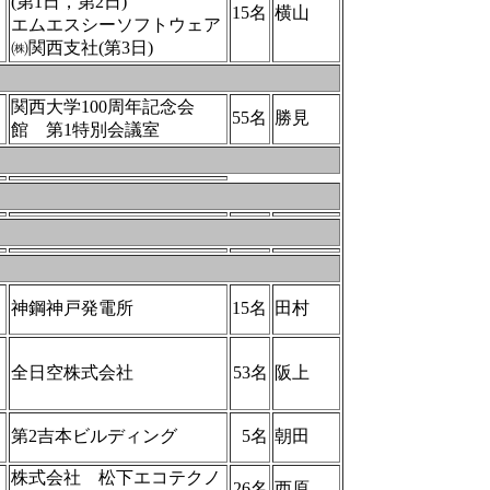
(第1日，第2日)
15名
横山
エムエスシーソフトウェア
㈱関西支社(第3日)
関西大学100周年記念会
55名
勝見
館 第1特別会議室
神鋼神戸発電所
15名
田村
全日空株式会社
53名
阪上
第2吉本ビルディング
5名
朝田
株式会社 松下エコテクノ
26名
西原