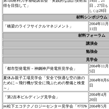
第1回材料力学基礎講習会「実践的な設計技術習
14日，21
得を目指して」
日，27日
も
28日
しくは
材料シンポジウム
2004年11月
「橋梁のライフサイクルマネジメント」
11日
材料フォーラム
講演会
勉強会
見学会
2004年11月
「都市型発電所－神鋼神戸発電所見学会」
5日
夏休み親子工場見学会「安全で快適な空の旅の
2004年8月6
ために～飛行機が安全に飛ぶための整備と検査
日
～」
2004年4月
「第2吉本ビルディング見学会」
20日
㈱松下エコテクノロジーセンター見学会「ﾏﾃﾘｱﾙ
2004年5月