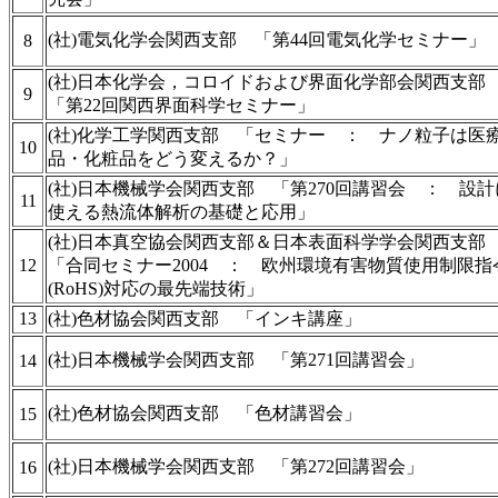
(社)電気化学会関西支部 「第44回電気化学セミナー」
8
(社)日本化学会，コロイドおよび界面化学部会関西支
9
「第22回関西界面科学セミナー」
(社)化学工学関西支部 「セミナー ： ナノ粒子は医
10
品・化粧品をどう変えるか？」
(社)日本機械学会関西支部 「第270回講習会 ： 設計
11
使える熱流体解析の基礎と応用」
(社)日本真空協会関西支部＆日本表面科学学会関西支
12
「合同セミナー2004 ： 欧州環境有害物質使用制限指
(RoHS)対応の最先端技術」
13
(社)色材協会関西支部 「インキ講座」
(社)日本機械学会関西支部 「第271回講習会」
14
(社)色材協会関西支部 「色材講習会」
15
(社)日本機械学会関西支部 「第272回講習会」
16