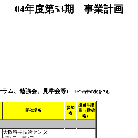
04年度第53期 事業計画
ォーラム、勉強会、見学会等)
※企画中の案を含む
担当常議
参加
開催場所
員 （敬称
者
略）
大阪科学技術センター