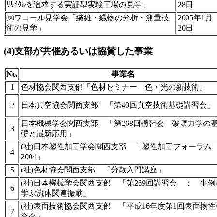
ﾘｻｲｸﾙを追求する実証型実験工場の見学」
28日
㈱ワコール見学会「繊維・繊物の分析・測量技
2005年1月
術の見学」
20日
(4)支部が共催あるいは協賛した事業
No.
事業名
1
色材協会関西支部「色材セミナー 色・光の新技術」
日本真空協会関西支部 「第40回真空技術基礎講習会」
2
日本機械学会関西支部 「第268回講習会 破壊力学の
3
礎と最新応用」
(社)日本塑性加工学会関西支部 「塑性加工フォーラ
4
2004」
5
(社)色材協会関西支部 「分散入門講座」
(社)日本機械学会関西支部 「第269回講習会 ： 事例
6
学ぶ流体関連振動」
(社)表面技術協会関西支部 「平成16年度第1回表面物性
7
究会」